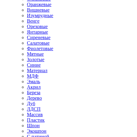
Оранжевые
Вишневые
Изумрудные
Венге
Ореховые
Янтарные
Сиреневые
Салатовые
Фиолетовые
Мятные
Золотые
Синие
Материал
МДФ
Эмаль
Акрил
Береза
Дерево
Дуб
ЛДСП
Массив
Пластик
Шпон
Экошпон
С патиной