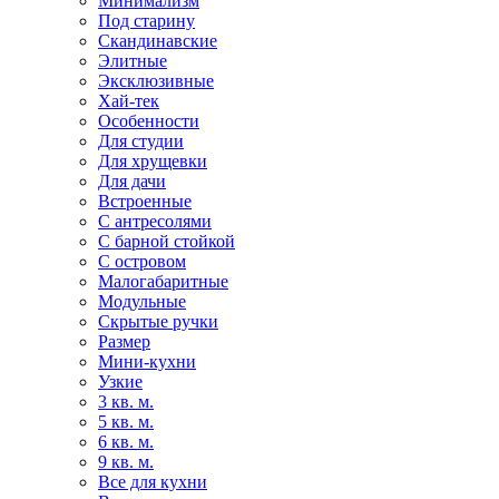
Минимализм
Под старину
Скандинавские
Элитные
Эксклюзивные
Хай-тек
Особенности
Для студии
Для хрущевки
Для дачи
Встроенные
С антресолями
С барной стойкой
С островом
Малогабаритные
Модульные
Скрытые ручки
Размер
Мини-кухни
Узкие
3 кв. м.
5 кв. м.
6 кв. м.
9 кв. м.
Все для кухни