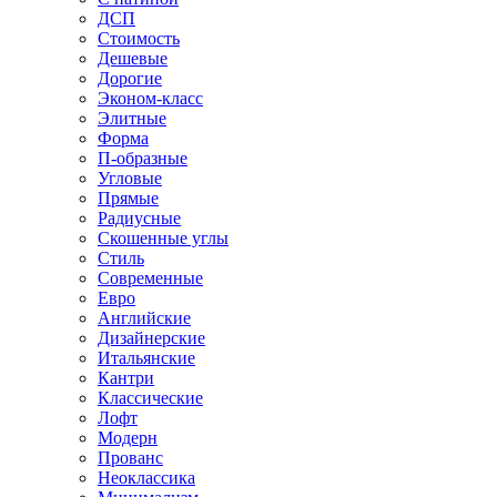
ДСП
Стоимость
Дешевые
Дорогие
Эконом-класс
Элитные
Форма
П-образные
Угловые
Прямые
Радиусные
Скошенные углы
Стиль
Современные
Евро
Английские
Дизайнерские
Итальянские
Кантри
Классические
Лофт
Модерн
Прованс
Неоклассика