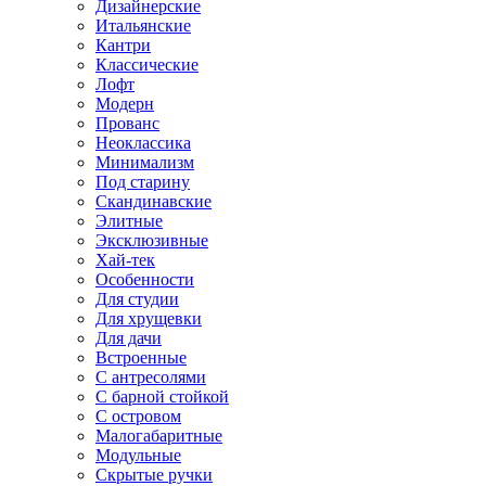
Дизайнерские
Итальянские
Кантри
Классические
Лофт
Модерн
Прованс
Неоклассика
Минимализм
Под старину
Скандинавские
Элитные
Эксклюзивные
Хай-тек
Особенности
Для студии
Для хрущевки
Для дачи
Встроенные
С антресолями
С барной стойкой
С островом
Малогабаритные
Модульные
Скрытые ручки