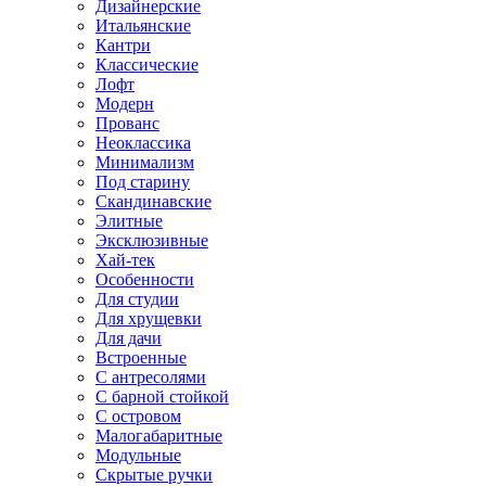
Дизайнерские
Итальянские
Кантри
Классические
Лофт
Модерн
Прованс
Неоклассика
Минимализм
Под старину
Скандинавские
Элитные
Эксклюзивные
Хай-тек
Особенности
Для студии
Для хрущевки
Для дачи
Встроенные
С антресолями
С барной стойкой
С островом
Малогабаритные
Модульные
Скрытые ручки