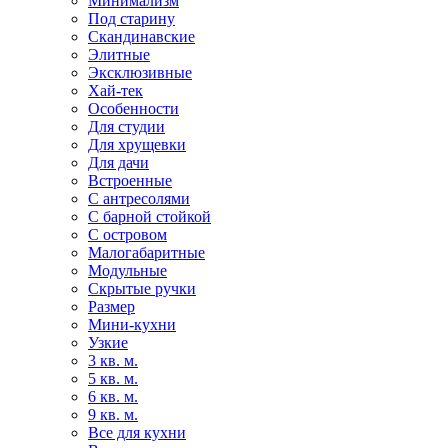
Минимализм
Под старину
Скандинавские
Элитные
Эксклюзивные
Хай-тек
Особенности
Для студии
Для хрущевки
Для дачи
Встроенные
С антресолями
С барной стойкой
С островом
Малогабаритные
Модульные
Скрытые ручки
Размер
Мини-кухни
Узкие
3 кв. м.
5 кв. м.
6 кв. м.
9 кв. м.
Все для кухни