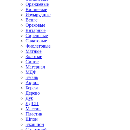
Оранжевые
Вишневые
Изумрудные
Венге
Ореховые
Янтарные
Сиреневые
Салатовые
Фиолетовые
Мятные
Золотые
Синие
Материал
МДФ
Эмаль
Акрил
Береза
Дерево
Дуб
ЛДСП
Массив
Пластик
Шпон
Экошпон
С патиной