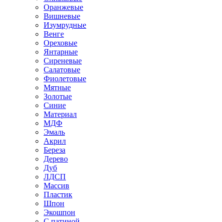
Оранжевые
Вишневые
Изумрудные
Венге
Ореховые
Янтарные
Сиреневые
Салатовые
Фиолетовые
Мятные
Золотые
Синие
Материал
МДФ
Эмаль
Акрил
Береза
Дерево
Дуб
ЛДСП
Массив
Пластик
Шпон
Экошпон
С патиной