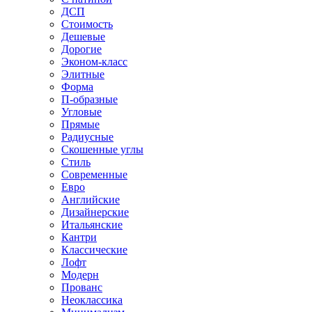
ДСП
Стоимость
Дешевые
Дорогие
Эконом-класс
Элитные
Форма
П-образные
Угловые
Прямые
Радиусные
Скошенные углы
Стиль
Современные
Евро
Английские
Дизайнерские
Итальянские
Кантри
Классические
Лофт
Модерн
Прованс
Неоклассика