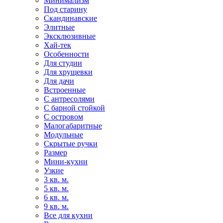
Минимализм
Под старину
Скандинавские
Элитные
Эксклюзивные
Хай-тек
Особенности
Для студии
Для хрущевки
Для дачи
Встроенные
С антресолями
С барной стойкой
С островом
Малогабаритные
Модульные
Скрытые ручки
Размер
Мини-кухни
Узкие
3 кв. м.
5 кв. м.
6 кв. м.
9 кв. м.
Все для кухни