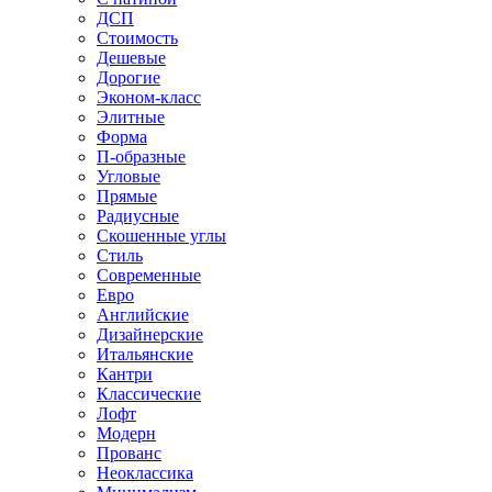
ДСП
Стоимость
Дешевые
Дорогие
Эконом-класс
Элитные
Форма
П-образные
Угловые
Прямые
Радиусные
Скошенные углы
Стиль
Современные
Евро
Английские
Дизайнерские
Итальянские
Кантри
Классические
Лофт
Модерн
Прованс
Неоклассика