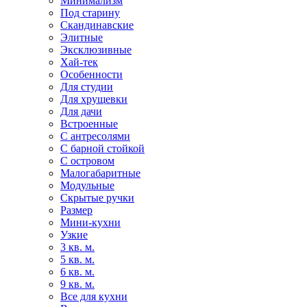
Минимализм
Под старину
Скандинавские
Элитные
Эксклюзивные
Хай-тек
Особенности
Для студии
Для хрущевки
Для дачи
Встроенные
С антресолями
С барной стойкой
С островом
Малогабаритные
Модульные
Скрытые ручки
Размер
Мини-кухни
Узкие
3 кв. м.
5 кв. м.
6 кв. м.
9 кв. м.
Все для кухни