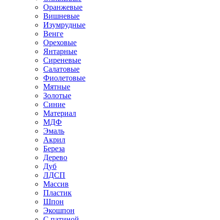
Оранжевые
Вишневые
Изумрудные
Венге
Ореховые
Янтарные
Сиреневые
Салатовые
Фиолетовые
Мятные
Золотые
Синие
Материал
МДФ
Эмаль
Акрил
Береза
Дерево
Дуб
ЛДСП
Массив
Пластик
Шпон
Экошпон
С патиной