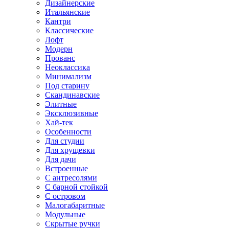
Дизайнерские
Итальянские
Кантри
Классические
Лофт
Модерн
Прованс
Неоклассика
Минимализм
Под старину
Скандинавские
Элитные
Эксклюзивные
Хай-тек
Особенности
Для студии
Для хрущевки
Для дачи
Встроенные
С антресолями
С барной стойкой
С островом
Малогабаритные
Модульные
Скрытые ручки