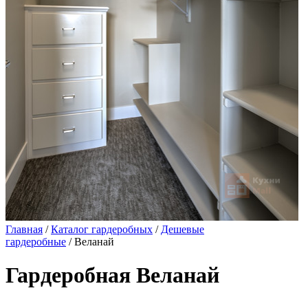
Главная
/
Каталог гардеробных
/
Дешевые
гардеробные
/ Веланай
Гардеробная Веланай