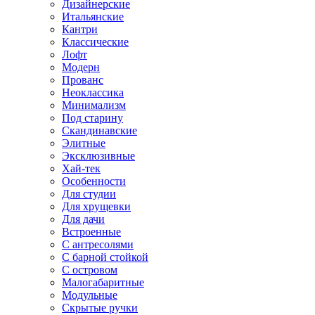
Дизайнерские
Итальянские
Кантри
Классические
Лофт
Модерн
Прованс
Неоклассика
Минимализм
Под старину
Скандинавские
Элитные
Эксклюзивные
Хай-тек
Особенности
Для студии
Для хрущевки
Для дачи
Встроенные
С антресолями
С барной стойкой
С островом
Малогабаритные
Модульные
Скрытые ручки