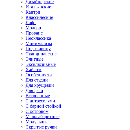
Дизайнерские
Итальянские
Кантри
Классические
Лофт
Модерн
Прованс
Неоклассика
Минимализм
Под старину
Скандинавские
Элитные
Эксклюзивные
Хай-тек
Особенности
Для студии
Для хрущевки
Для дачи
Встроенные
С антресолями
С барной стойкой
С островом
Малогабаритные
Модульные
Скрытые ручки