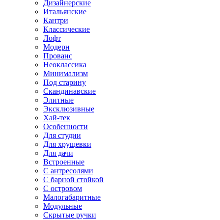
Дизайнерские
Итальянские
Кантри
Классические
Лофт
Модерн
Прованс
Неоклассика
Минимализм
Под старину
Скандинавские
Элитные
Эксклюзивные
Хай-тек
Особенности
Для студии
Для хрущевки
Для дачи
Встроенные
С антресолями
С барной стойкой
С островом
Малогабаритные
Модульные
Скрытые ручки