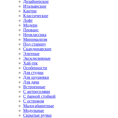
Дизайнерские
Итальянские
Кантри
Классические
Лофт
Модерн
Прованс
Неоклассика
Минимализм
Под старину
Скандинавские
Элитные
Эксклюзивные
Хай-тек
Особенности
Для студии
Для хрущевки
Для дачи
Встроенные
С антресолями
С барной стойкой
С островом
Малогабаритные
Модульные
Скрытые ручки