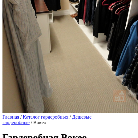
Главная
/
Каталог гардеробных
/
Дешевые
гардеробные
/ Вокео
Гардеробная Вокео