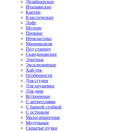
Дизайнерские
Итальянские
Кантри
Классические
Лофт
Модерн
Прованс
Неоклассика
Минимализм
Под старину
Скандинавские
Элитные
Эксклюзивные
Хай-тек
Особенности
Для студии
Для хрущевки
Для дачи
Встроенные
С антресолями
С барной стойкой
С островом
Малогабаритные
Модульные
Скрытые ручки