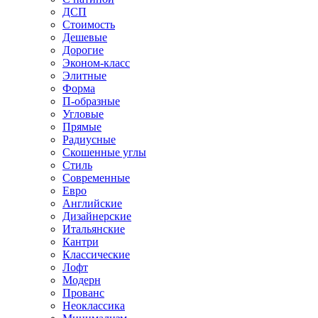
ДСП
Стоимость
Дешевые
Дорогие
Эконом-класс
Элитные
Форма
П-образные
Угловые
Прямые
Радиусные
Скошенные углы
Стиль
Современные
Евро
Английские
Дизайнерские
Итальянские
Кантри
Классические
Лофт
Модерн
Прованс
Неоклассика