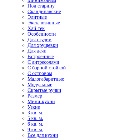
Минимализм
Под старину
Скандинавские
Элитные
Эксклюзивные
Хай-тек
Особенности
Для студии
Для хрущевки
Для дачи
Встроенные
С антресолями
С барной стойкой
С островом
Малогабаритные
Модульные
Скрытые ручки
Размер
Мини-кухни
Узкие
3 кв. м.
5 кв. м.
6 кв. м.
9 кв. м.
Все для кухни