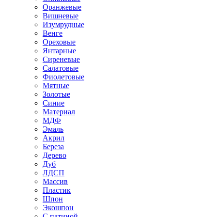
Оранжевые
Вишневые
Изумрудные
Венге
Ореховые
Янтарные
Сиреневые
Салатовые
Фиолетовые
Мятные
Золотые
Синие
Материал
МДФ
Эмаль
Акрил
Береза
Дерево
Дуб
ЛДСП
Массив
Пластик
Шпон
Экошпон
С патиной