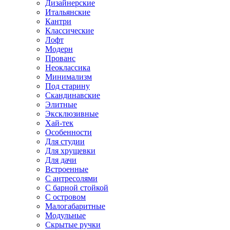
Дизайнерские
Итальянские
Кантри
Классические
Лофт
Модерн
Прованс
Неоклассика
Минимализм
Под старину
Скандинавские
Элитные
Эксклюзивные
Хай-тек
Особенности
Для студии
Для хрущевки
Для дачи
Встроенные
С антресолями
С барной стойкой
С островом
Малогабаритные
Модульные
Скрытые ручки