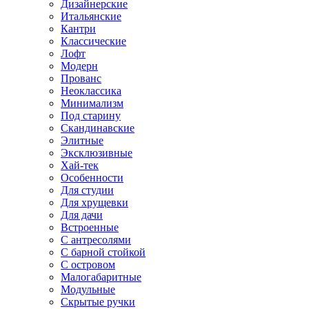
Дизайнерские
Итальянские
Кантри
Классические
Лофт
Модерн
Прованс
Неоклассика
Минимализм
Под старину
Скандинавские
Элитные
Эксклюзивные
Хай-тек
Особенности
Для студии
Для хрущевки
Для дачи
Встроенные
С антресолями
С барной стойкой
С островом
Малогабаритные
Модульные
Скрытые ручки