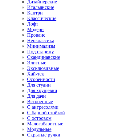
Дизайнерские
Итальянские
Кантри
Классические
Лофт
Модерн
Прованс
Неоклассика
Минимализм
Под старину
Скандинавские
Элитные
Эксклюзивные
Хай-тек
Особенности
Для студии
Для хрущевки
Для дачи
Встроенные
С антресолями
С барной стойкой
С островом
Малогабаритные
Модульные
Скрытые ручки