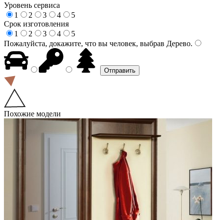
Уровень сервиса
1
2
3
4
5
Срок изготовления
1
2
3
4
5
Пожалуйста, докажите, что вы человек, выбрав
Дерево
.
Похожие модели