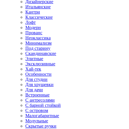
Дизайнерские
Итальянские
Кантри
Классические
Лофт
Модерн
Прованс
Неоклассика
Минимализм
Под старину
Скандинавские
Элитные
Эксклюзивные
Хай-тек
Особенности
Для студии
Для хрущевки
Для дачи
Встроенные
С антресолями
С барной стойкой
С островом
Малогабаритные
Модульные
Скрытые ручки