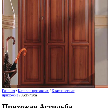
Главная
/
Каталог прихожих
/
Классические
прихожие
/ Астильба
Прихожая Астильба