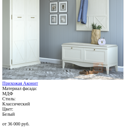
Прихожая Аконит
Материал фасада:
МДФ
Стиль:
Классический
Цвет:
Белый
от 36 000 руб.