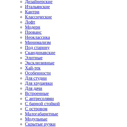
Дизайнерские
Итальянские
Кантри
Классические
Лофт
Модерн
Прованс
Неоклассика
Минимализм
Под старину
Скандинавские
Элитные
Эксклюзивные
Хай-тек
Особенности
Для студии
Для хрущевки
Для дачи
Встроенные
С антресолями
С барной стойкой
С островом
Малогабаритные
Модульные
Скрытые ручки