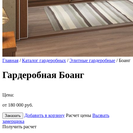
Главная
/
Каталог гардеробных
/
Элитные гардеробные
/ Боанг
Гардеробная Боанг
Цена:
от 180 000
руб.
Добавить в корзину
Расчет цены
Вызвать
Заказать
замерщика
Получить расчет