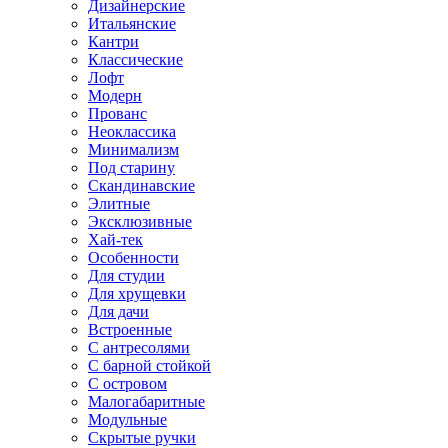
Дизайнерские
Итальянские
Кантри
Классические
Лофт
Модерн
Прованс
Неоклассика
Минимализм
Под старину
Скандинавские
Элитные
Эксклюзивные
Хай-тек
Особенности
Для студии
Для хрущевки
Для дачи
Встроенные
С антресолями
С барной стойкой
С островом
Малогабаритные
Модульные
Скрытые ручки