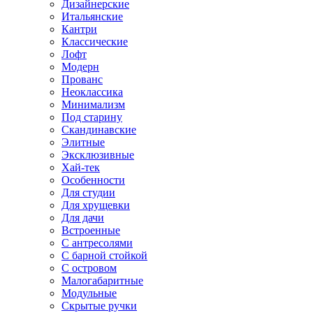
Дизайнерские
Итальянские
Кантри
Классические
Лофт
Модерн
Прованс
Неоклассика
Минимализм
Под старину
Скандинавские
Элитные
Эксклюзивные
Хай-тек
Особенности
Для студии
Для хрущевки
Для дачи
Встроенные
С антресолями
С барной стойкой
С островом
Малогабаритные
Модульные
Скрытые ручки