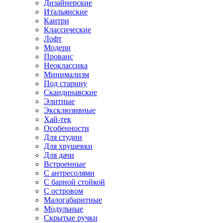
Дизайнерские
Итальянские
Кантри
Классические
Лофт
Модерн
Прованс
Неоклассика
Минимализм
Под старину
Скандинавские
Элитные
Эксклюзивные
Хай-тек
Особенности
Для студии
Для хрущевки
Для дачи
Встроенные
С антресолями
С барной стойкой
С островом
Малогабаритные
Модульные
Скрытые ручки