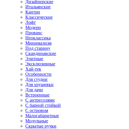
Дизайнерские
Итальянские
Кантри
Классические
Лофт
Модерн
Прованс
Неоклассика
Минимализм
Под старину
Скандинавские
Элитные
Эксклюзивные
Хай-тек
Особенности
Для студии
Для хрущевки
Для дачи
Встроенные
С антресолями
С барной стойкой
С островом
Малогабаритные
Модульные
Скрытые ручки