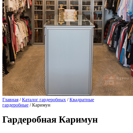
Главная
/
Каталог гардеробных
/
Квадратные
гардеробные
/ Каримун
Гардеробная Каримун