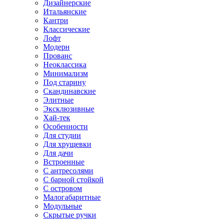
Дизайнерские
Итальянские
Кантри
Классические
Лофт
Модерн
Прованс
Неоклассика
Минимализм
Под старину
Скандинавские
Элитные
Эксклюзивные
Хай-тек
Особенности
Для студии
Для хрущевки
Для дачи
Встроенные
С антресолями
С барной стойкой
С островом
Малогабаритные
Модульные
Скрытые ручки