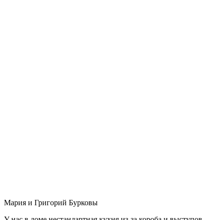
Мария и Григорий Бурковы
У нас в доме нестандартная кухня из-за короба и выступов,