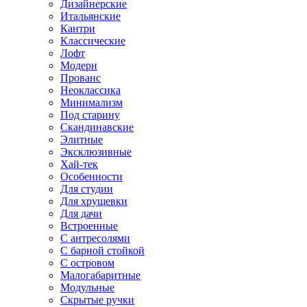
Дизайнерские
Итальянские
Кантри
Классические
Лофт
Модерн
Прованс
Неоклассика
Минимализм
Под старину
Скандинавские
Элитные
Эксклюзивные
Хай-тек
Особенности
Для студии
Для хрущевки
Для дачи
Встроенные
С антресолями
С барной стойкой
С островом
Малогабаритные
Модульные
Скрытые ручки