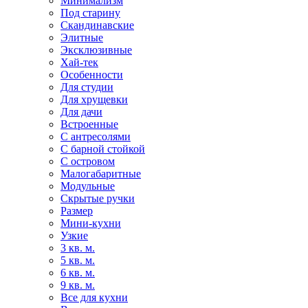
Минимализм
Под старину
Скандинавские
Элитные
Эксклюзивные
Хай-тек
Особенности
Для студии
Для хрущевки
Для дачи
Встроенные
С антресолями
С барной стойкой
С островом
Малогабаритные
Модульные
Скрытые ручки
Размер
Мини-кухни
Узкие
3 кв. м.
5 кв. м.
6 кв. м.
9 кв. м.
Все для кухни