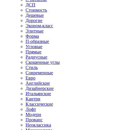
ДСП
Стоимость
Дешевые
Дорогие
Эконом-класс
Элитные
Форма
П-образные
Угловые
Прямые
Радиусные
Скошенные углы
Стиль
Современные
Евро
Английские
Дизайнерские
Итальянские
Кантри
Классические
Лофт
Модерн
Прованс
Неоклассика