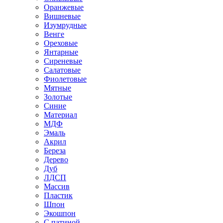
Оранжевые
Вишневые
Изумрудные
Венге
Ореховые
Янтарные
Сиреневые
Салатовые
Фиолетовые
Мятные
Золотые
Синие
Материал
МДФ
Эмаль
Акрил
Береза
Дерево
Дуб
ЛДСП
Массив
Пластик
Шпон
Экошпон
С патиной