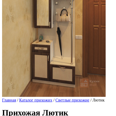
Главная
/
Каталог прихожих
/
Светлые прихожие
/ Лютик
Прихожая Лютик