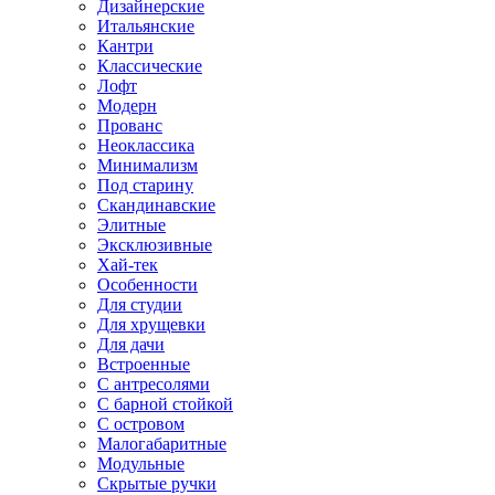
Дизайнерские
Итальянские
Кантри
Классические
Лофт
Модерн
Прованс
Неоклассика
Минимализм
Под старину
Скандинавские
Элитные
Эксклюзивные
Хай-тек
Особенности
Для студии
Для хрущевки
Для дачи
Встроенные
С антресолями
С барной стойкой
С островом
Малогабаритные
Модульные
Скрытые ручки