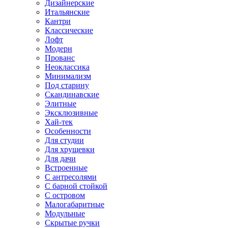
Дизайнерские
Итальянские
Кантри
Классические
Лофт
Модерн
Прованс
Неоклассика
Минимализм
Под старину
Скандинавские
Элитные
Эксклюзивные
Хай-тек
Особенности
Для студии
Для хрущевки
Для дачи
Встроенные
С антресолями
С барной стойкой
С островом
Малогабаритные
Модульные
Скрытые ручки