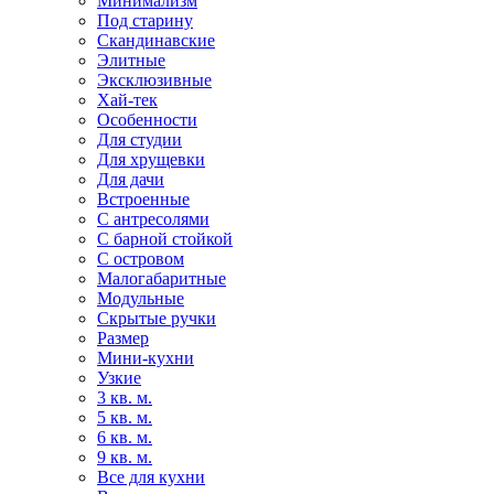
Минимализм
Под старину
Скандинавские
Элитные
Эксклюзивные
Хай-тек
Особенности
Для студии
Для хрущевки
Для дачи
Встроенные
С антресолями
С барной стойкой
С островом
Малогабаритные
Модульные
Скрытые ручки
Размер
Мини-кухни
Узкие
3 кв. м.
5 кв. м.
6 кв. м.
9 кв. м.
Все для кухни