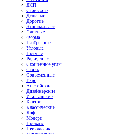
ДСП
Стоимость
Дешевые
Дорогие
Эконом-класс
Элитные
Форма
П-образные
Угловые
Прямые
Радиусные
Скошенные углы
Стиль
Современные
Евро
Английские
Дизайнерские
Итальянские
Кантри
Классические
Лофт
Модерн
Прованс
Неоклассика