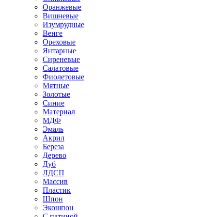
Оранжевые
Вишневые
Изумрудные
Венге
Ореховые
Янтарные
Сиреневые
Салатовые
Фиолетовые
Мятные
Золотые
Синие
Материал
МДФ
Эмаль
Акрил
Береза
Дерево
Дуб
ЛДСП
Массив
Пластик
Шпон
Экошпон
С патиной