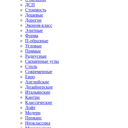
ДСП
Стоимость
Дешевые
Дорогие
Эконом-класс
Элитные
Форма
П-образные
Угловые
Прямые
Радиусные
Скошенные углы
Стиль
Современные
Евро
Английские
Дизайнерские
Итальянские
Кантри
Классические
Лофт
Модерн
Прованс
Неоклассика