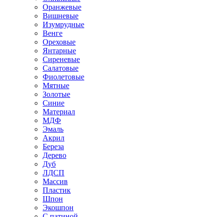
Оранжевые
Вишневые
Изумрудные
Венге
Ореховые
Янтарные
Сиреневые
Салатовые
Фиолетовые
Мятные
Золотые
Синие
Материал
МДФ
Эмаль
Акрил
Береза
Дерево
Дуб
ЛДСП
Массив
Пластик
Шпон
Экошпон
С патиной