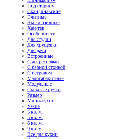
Минимализм
Под старину
Скандинавские
Элитные
Эксклюзивные
Хай-тек
Особенности
Для студии
Для хрущевки
Для дачи
Встроенные
С антресолями
С барной стойкой
С островом
Малогабаритные
Модульные
Скрытые ручки
Размер
Мини-кухни
Узкие
3 кв. м.
5 кв. м.
6 кв. м.
9 кв. м.
Все для кухни