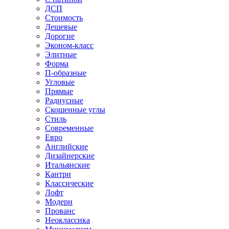
ДСП
Стоимость
Дешевые
Дорогие
Эконом-класс
Элитные
Форма
П-образные
Угловые
Прямые
Радиусные
Скошенные углы
Стиль
Современные
Евро
Английские
Дизайнерские
Итальянские
Кантри
Классические
Лофт
Модерн
Прованс
Неоклассика