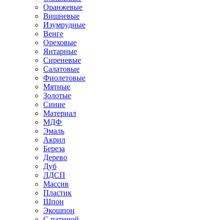
Оранжевые
Вишневые
Изумрудные
Венге
Ореховые
Янтарные
Сиреневые
Салатовые
Фиолетовые
Мятные
Золотые
Синие
Материал
МДФ
Эмаль
Акрил
Береза
Дерево
Дуб
ЛДСП
Массив
Пластик
Шпон
Экошпон
С патиной