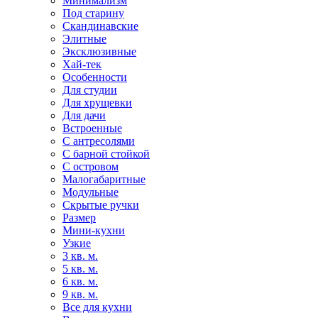
Минимализм
Под старину
Скандинавские
Элитные
Эксклюзивные
Хай-тек
Особенности
Для студии
Для хрущевки
Для дачи
Встроенные
С антресолями
С барной стойкой
С островом
Малогабаритные
Модульные
Скрытые ручки
Размер
Мини-кухни
Узкие
3 кв. м.
5 кв. м.
6 кв. м.
9 кв. м.
Все для кухни