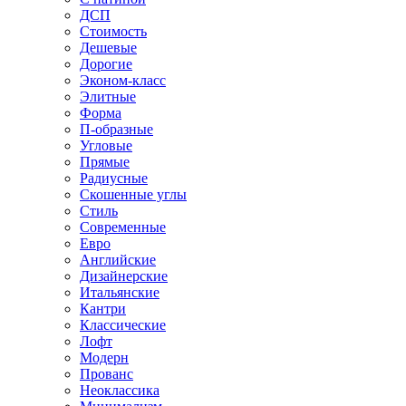
ДСП
Стоимость
Дешевые
Дорогие
Эконом-класс
Элитные
Форма
П-образные
Угловые
Прямые
Радиусные
Скошенные углы
Стиль
Современные
Евро
Английские
Дизайнерские
Итальянские
Кантри
Классические
Лофт
Модерн
Прованс
Неоклассика