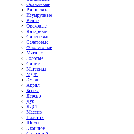
Оранжевые
Вишневые
Изумрудные
Венге
Ореховые
Янтарные
Сиреневые
Салатовые
Фиолетовые
Мятные
Золотые
Синие
Материал
МДФ
Эмаль
Акрил
Береза
Дерево
Дуб
ЛДСП
Массив
Пластик
Шпон
Экошпон
С патиной