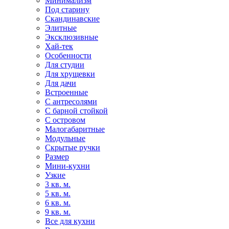
Минимализм
Под старину
Скандинавские
Элитные
Эксклюзивные
Хай-тек
Особенности
Для студии
Для хрущевки
Для дачи
Встроенные
С антресолями
С барной стойкой
С островом
Малогабаритные
Модульные
Скрытые ручки
Размер
Мини-кухни
Узкие
3 кв. м.
5 кв. м.
6 кв. м.
9 кв. м.
Все для кухни