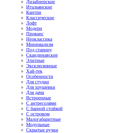
Дизайнерские
Итальянские
Кантри
Классические
Лофт
Модерн
Прованс
Неоклассика
Минимализм
Под старину
Скандинавские
Элитные
Эксклюзивные
Хай-тек
Особенности
Для студии
Для хрущевки
Для дачи
Встроенные
С антресолями
С барной стойкой
С островом
Малогабаритные
Модульные
Скрытые ручки